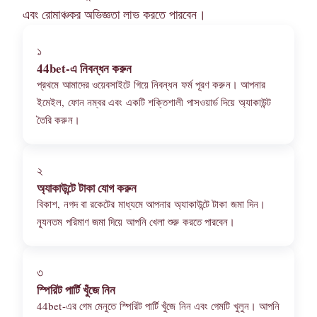
এবং রোমাঞ্চকর অভিজ্ঞতা লাভ করতে পারবেন।
১
44bet-এ নিবন্ধন করুন
প্রথমে আমাদের ওয়েবসাইটে গিয়ে নিবন্ধন ফর্ম পূরণ করুন। আপনার
ইমেইল, ফোন নম্বর এবং একটি শক্তিশালী পাসওয়ার্ড দিয়ে অ্যাকাউন্ট
তৈরি করুন।
২
অ্যাকাউন্টে টাকা যোগ করুন
বিকাশ, নগদ বা রকেটের মাধ্যমে আপনার অ্যাকাউন্টে টাকা জমা দিন।
ন্যূনতম পরিমাণ জমা দিয়ে আপনি খেলা শুরু করতে পারবেন।
৩
স্পিরিট পার্টি খুঁজে নিন
44bet-এর গেম মেনুতে স্পিরিট পার্টি খুঁজে নিন এবং গেমটি খুলুন। আপনি