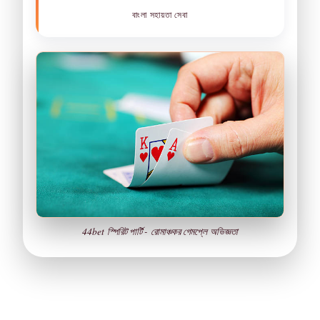
বাংলা সহায়তা সেবা
44bet স্পিরিট পার্টি - রোমাঞ্চকর গেমপ্লে অভিজ্ঞতা