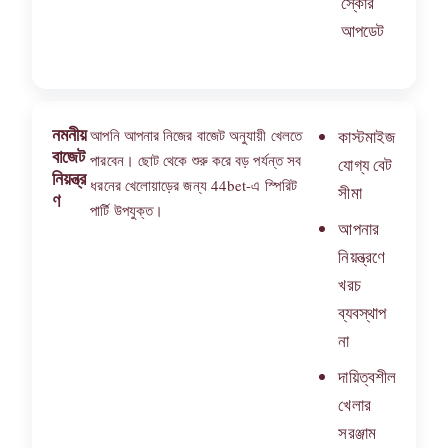
স্কোর
আপডেট
নমনীয়
আপনি আপনার নিজের বাজেট অনুযায়ী খেলতে
কাস্টমাইজ
বাজেট
পারবেন। ছোট থেকে শুরু করে বড় পর্যন্ত সব
যোগ্য বেট
নিয়ন্ত্র
ধরনের খেলোয়াড়ের জন্য 44bet-এ স্পিরিট
সীমা
ণ
পার্টি উপযুক্ত।
আপনার
নিয়ন্ত্রণে
খরচ
ব্যবস্থাপ
না
দায়িত্বশীল
খেলার
সরঞ্জাম