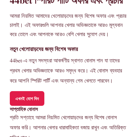
44bet স্পিরিট পার্টি অফার এবং প্রচার
আমরা নিয়মিত আমাদের খেলোয়াড়দের জন্য বিশেষ অফার এবং প্রচার
চালাই। এই অফারগুলি আপনার খেলার অভিজ্ঞতাকে আরও মূল্যবান
করে তোলে এবং আপনাকে আরও বেশি খেলার সুযোগ দেয়।
নতুন খেলোয়াড়দের জন্য বিশেষ অফার
44bet-এ নতুন সদস্যরা আকর্ষণীয় স্বাগত বোনাস পান যা তাদের
প্রথম খেলার অভিজ্ঞতাকে আরও সমৃদ্ধ করে। এই বোনাস ব্যবহার
করে আপনি স্পিরিট পার্টি এবং অন্যান্য গেম খেলতে পারবেন।
এখনই যোগ দিন
সাপ্তাহিক বোনাস
প্রতি সপ্তাহে আমরা নিয়মিত খেলোয়াড়দের জন্য বিশেষ বোনাস
অফার করি। আপনার খেলার ধারাবাহিকতা বজায় রাখুন এবং অতিরিক্ত