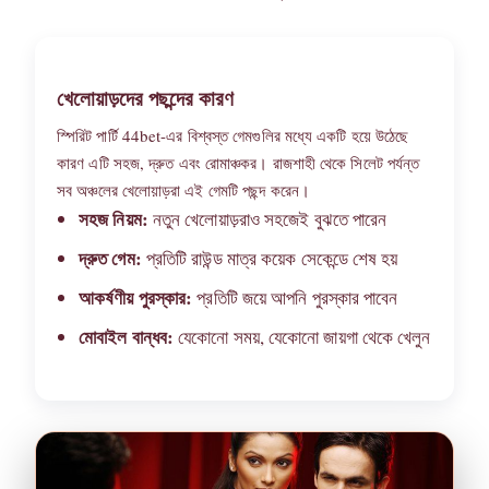
খেলোয়াড়দের পছন্দের কারণ
স্পিরিট পার্টি 44bet-এর বিশ্বস্ত গেমগুলির মধ্যে একটি হয়ে উঠেছে
কারণ এটি সহজ, দ্রুত এবং রোমাঞ্চকর। রাজশাহী থেকে সিলেট পর্যন্ত
সব অঞ্চলের খেলোয়াড়রা এই গেমটি পছন্দ করেন।
সহজ নিয়ম:
নতুন খেলোয়াড়রাও সহজেই বুঝতে পারেন
দ্রুত গেম:
প্রতিটি রাউন্ড মাত্র কয়েক সেকেন্ডে শেষ হয়
আকর্ষণীয় পুরস্কার:
প্রতিটি জয়ে আপনি পুরস্কার পাবেন
মোবাইল বান্ধব:
যেকোনো সময়, যেকোনো জায়গা থেকে খেলুন