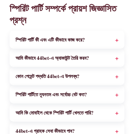
স্পিরিট পার্টি সম্পর্কে প্রায়শ জিজ্ঞাসিত
প্রশ্ন
+
স্পিরিট পার্টি কী এবং এটি কীভাবে কাজ করে?
স্পিরিট পার্টি হলো 44bet-এর একটি ইন্টারেক্টিভ গেম যেখানে
+
আমি কীভাবে 44bet-এ অ্যাকাউন্ট তৈরি করব?
খেলোয়াড়রা বিভিন্ন ফলাফলের উপর বেট রাখেন। প্রতিটি রাউন্ড
দ্রুত সম্পন্ন হয় এবং আপনি যাচাই সাপেক্ষে জানতে পারেন।
44bet-এ অ্যাকাউন্ট তৈরি করা অত্যন্ত সহজ। আমাদের
+
কোন পেমেন্ট পদ্ধতি 44bet-এ উপলব্ধ?
গেমটি সম্পূর্ণভাবে স্বচ্ছ এবং ন্যায্য, যা আমাদের উন্নত প্রযুক্তি
ওয়েবসাইটে যান, নিবন্ধন বাটনে ক্লিক করুন এবং আপনার
দ্বারা নিশ্চিত করা হয়।
ব্যক্তিগত তথ্য পূরণ করুন। আপনার ইমেইল এবং ফোন নম্বর
44bet-এ আমরা বাংলাদেশের সব প্রধান পেমেন্ট পদ্ধতি সমর্থন
+
স্পিরিট পার্টিতে ন্যূনতম এবং সর্বোচ্চ বেট কত?
যাচাই করার পরে আপনার অ্যাকাউন্ট সক্রিয় হয়ে যাবে এবং আপনি
করি। আপনি বিকাশ, নগদ, রকেট এবং Upay-এর মাধ্যমে টাকা
অবিলম্বে খেলা শুরু করতে পারবেন।
জমা দিতে এবং তুলতে পারবেন। সব লেনদেন বিশ্বস্ত এবং
স্পিরিট পার্টিতে বেটের পরিমাণ আপনার পছন্দ অনুযায়ী নির্ধারণ করা
+
আমি কি মোবাইল থেকে স্পিরিট পার্টি খেলতে পারি?
এনক্রিপ্টেড।
যায়। আমরা ছোট থেকে শুরু করে বড় বেট পর্যন্ত সব ধরনের
খেলোয়াড়ের জন্য বিকল্প প্রদান করি। আপনার বাজেট এবং ঝুঁকি
হ্যাঁ, 44bet সম্পূর্ণভাবে মোবাইল বান্ধব। আপনি যেকোনো
+
44bet-এ গ্রাহক সেবা কীভাবে পাব?