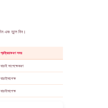
দিন এবং তুলে নিন।
প্রক্রিয়াকরণ সময়
যাচাই সাপেক্ষেকরণ
যাচাইসাপেক্ষ
যাচাইসাপেক্ষ