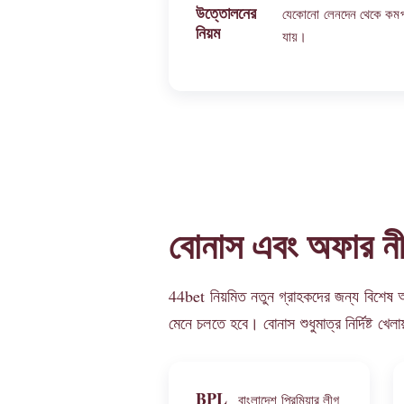
উত্তোলনের
যেকোনো লেনদেন থেকে কমপক্ষ
নিয়ম
যায়।
বোনাস এবং অফার ন
44bet নিয়মিত নতুন গ্রাহকদের জন্য বিশেষ অ
মেনে চলতে হবে। বোনাস শুধুমাত্র নির্দিষ্ট খেল
BPL
বাংলাদেশ প্রিমিয়ার লীগ