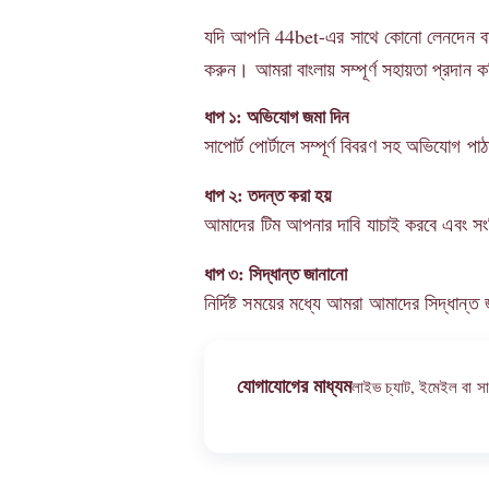
যদি আপনি 44bet-এর সাথে কোনো লেনদেন বা 
করুন। আমরা বাংলায় সম্পূর্ণ সহায়তা প্রদান 
ধাপ ১: অভিযোগ জমা দিন
সাপোর্ট পোর্টালে সম্পূর্ণ বিবরণ সহ অভিযোগ পা
ধাপ ২: তদন্ত করা হয়
আমাদের টিম আপনার দাবি যাচাই করবে এবং সংশ্
ধাপ ৩: সিদ্ধান্ত জানানো
নির্দিষ্ট সময়ের মধ্যে আমরা আমাদের সিদ্ধান
যোগাযোগের মাধ্যম
লাইভ চ্যাট, ইমেইল বা সা