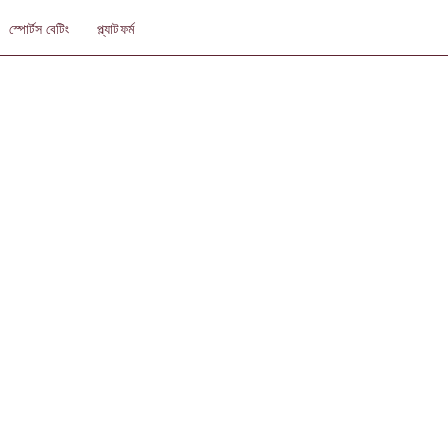
স্পোর্টস বেটিং
প্ল্যাটফর্ম