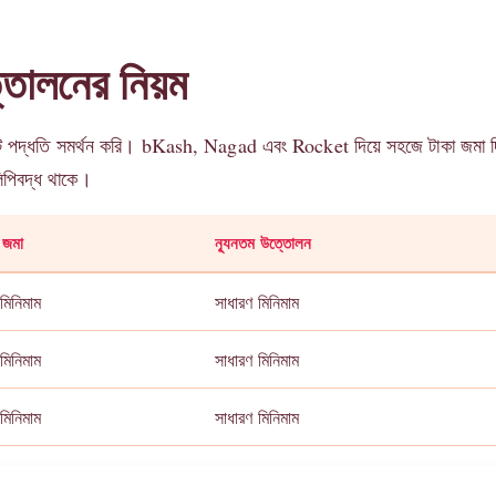
তোলনের নিয়ম
্ট পদ্ধতি সমর্থন করি। bKash, Nagad এবং Rocket দিয়ে সহজে টাকা জমা 
িপিবদ্ধ থাকে।
 জমা
ন্যূনতম উত্তোলন
মিনিমাম
সাধারণ মিনিমাম
মিনিমাম
সাধারণ মিনিমাম
মিনিমাম
সাধারণ মিনিমাম